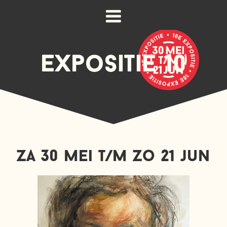
expositie 10
z
a
30
mei t/
m
z
o
21
jun