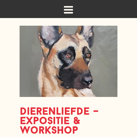
dierenliefde –
expositie &
workshop